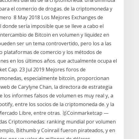
a para el comercio de drogas. de la criptomoneda y
número 8 May 2018 Los Mejores Exchanges de
 donde sería imposible que se lleve a cabo el
intercambio de Bitcoin en volumen y liquidez en
ueden ser un tema controvertido, pero los a las
pto plataformas de comercio y los métodos de
nes en los últimos años. que actualmente ocupa el
ket Cap. 23 Jul 2019 Mejores foros de
monedas, especialmente bitcoin, proporcionan
 web de Carylyne Chan, la directora de estrategia
e los informes falsos de volumen es muy real y, a
tify, entre los socios de la criptomoneda de. y la
 Mercado Libre, entre otras. 🥇Coinmarketcap —
edas Criptomonedas: ranking mundial por volumen
jemplo, Bithumb y Coinrail fueron pirateados, y en
as por un valor de millones de dólares.