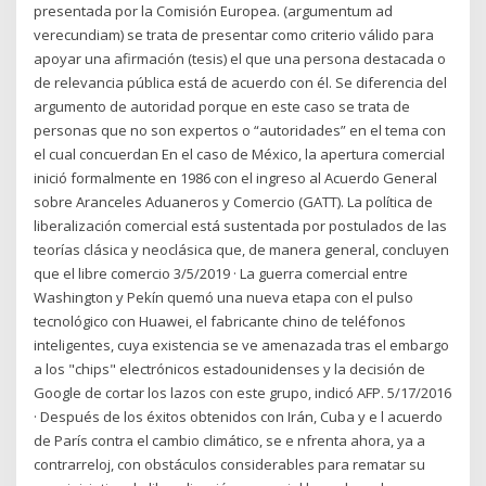
presentada por la Comisión Europea. (argumentum ad
verecundiam) se trata de presentar como criterio válido para
apoyar una afirmación (tesis) el que una persona destacada o
de relevancia pública está de acuerdo con él. Se diferencia del
argumento de autoridad porque en este caso se trata de
personas que no son expertos o “autoridades” en el tema con
el cual concuerdan En el caso de México, la apertura comercial
inició formalmente en 1986 con el ingreso al Acuerdo General
sobre Aranceles Aduaneros y Comercio (GATT). La política de
liberalización comercial está sustentada por postulados de las
teorías clásica y neoclásica que, de manera general, concluyen
que el libre comercio 3/5/2019 · La guerra comercial entre
Washington y Pekín quemó una nueva etapa con el pulso
tecnológico con Huawei, el fabricante chino de teléfonos
inteligentes, cuya existencia se ve amenazada tras el embargo
a los "chips" electrónicos estadounidenses y la decisión de
Google de cortar los lazos con este grupo, indicó AFP. 5/17/2016
· Después de los éxitos obtenidos con Irán, Cuba y e l acuerdo
de París contra el cambio climático, se e nfrenta ahora, ya a
contrarreloj, con obstáculos considerables para rematar su