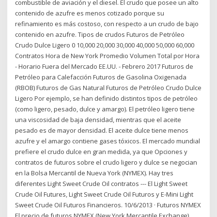
combustible de aviación y el diesel. El crudo que posee un alto
contenido de azufre es menos cotizado porque su
refinamiento es más costoso, con respecto a un crudo de bajo
contenido en azufre. Tipos de crudos Futuros de Petróleo
Crudo Dulce Ligero 0 10,000 20,000 30,000 40,000 50,000 60,000
Contratos Hora de New York Promedio Volumen Total por Hora
- Horario Fuera del Mercado EE.UU. - Febrero 2017 Futuros de
Petróleo para Calefacción Futuros de Gasolina Oxigenada
(RBOB) Futuros de Gas Natural Futuros de Petróleo Crudo Dulce
Ligero Por ejemplo, se han definido distintos tipos de petróleo
(como ligero, pesado, dulce y amargo). El petróleo ligero tiene
una viscosidad de baja densidad, mientras que el aceite
pesado es de mayor densidad. El aceite dulce tiene menos
azufre y el amargo contiene gases tóxicos. El mercado mundial
prefiere el crudo dulce en gran medida, ya que Opciones y
contratos de futuros sobre el crudo ligero y dulce se negocian
en la Bolsa Mercantil de Nueva York (NYMEX). Hay tres
diferentes Light Sweet Crude Oil contratos --- El Light Sweet
Crude Oil Futures, Light Sweet Crude Oil Futuros y E-Mini Light
Sweet Crude Oil Futuros Financieros. 10/6/2013 · Futuros NYMEX
El precio de futuros NYMEX (New York Mercantile Exchange)