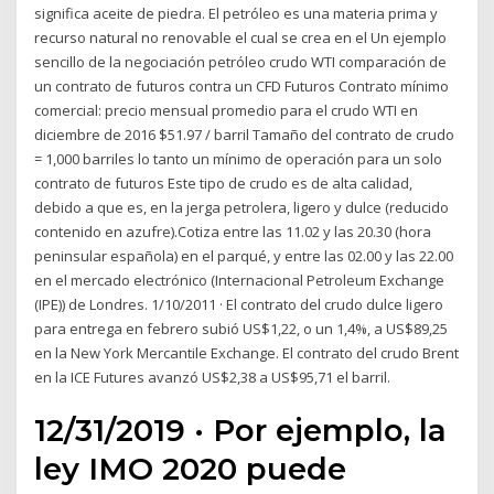
significa aceite de piedra. El petróleo es una materia prima y
recurso natural no renovable el cual se crea en el Un ejemplo
sencillo de la negociación petróleo crudo WTI comparación de
un contrato de futuros contra un CFD Futuros Contrato mínimo
comercial: precio mensual promedio para el crudo WTI en
diciembre de 2016 $51.97 / barril Tamaño del contrato de crudo
= 1,000 barriles lo tanto un mínimo de operación para un solo
contrato de futuros Este tipo de crudo es de alta calidad,
debido a que es, en la jerga petrolera, ligero y dulce (reducido
contenido en azufre).Cotiza entre las 11.02 y las 20.30 (hora
peninsular española) en el parqué, y entre las 02.00 y las 22.00
en el mercado electrónico (Internacional Petroleum Exchange
(IPE)) de Londres. 1/10/2011 · El contrato del crudo dulce ligero
para entrega en febrero subió US$1,22, o un 1,4%, a US$89,25
en la New York Mercantile Exchange. El contrato del crudo Brent
en la ICE Futures avanzó US$2,38 a US$95,71 el barril.
12/31/2019 · Por ejemplo, la
ley IMO 2020 puede