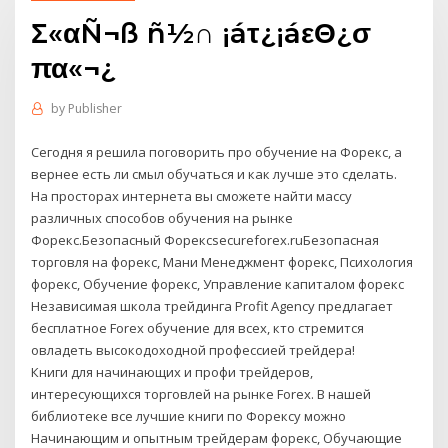
Σ«αÑ¬ß ñ½∩ ¡áτ¿¡áεΘ¿σ
πα«¬¿
by
Publisher
Сегодня я решила поговорить про обучение на Форекс, а
вернее есть ли смыл обучаться и как лучше это сделать.
На просторах интернета вы сможете найти массу
различных способов обучения на рынке
Форекс.Безопасный Форексsecureforex.ruБезопасная
торговля на форекс, Мани Менеджмент форекс, Психология
форекс, Обучение форекс, Управление капиталом форекс
Независимая школа трейдинга Profit Agency предлагает
бесплатное Forex обучение для всех, кто стремится
овладеть высокодоходной профессией трейдера!
Книги для начинающих и профи трейдеров,
интересующихся торговлей на рынке Forex. В нашей
библиотеке все лучшие книги по Форексу можно
Начинающим и опытным трейдерам форекс, Обучающие