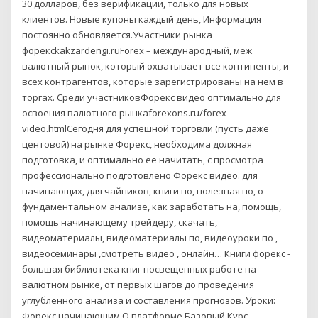
30 долларов, без верификации, только для новых
клиентов. Новые купоны каждый день, Информация
постоянно обновляется.Участники рынка
форексkakzardengi.ruForex – международный, меж
валютный рынок, который охватывает все континенты, и
всех контрагентов, которые зарегистрированы на нём в
торгах. Среди участниковФорекс видео оптимально для
освоения валютного рынкаforexons.ru/forex-
video.htmlСегодня для успешной торговли (пусть даже
центовой) на рынке Форекс, необходима должная
подготовка, и оптимально ее начитать, с просмотра
профессионально подготовлено Форекс видео. для
начинающих, для чайников, книги по, полезная по, о
фундаментальном анализе, как заработать на, помощь,
помощь начинающему трейдеру, скачать,
видеоматериалы, видеоматериалы по, видеоуроки по ,
видеосеминары ,смотреть видео , онлайн… Книги форекс -
большая библиотека книг посвещенных работе на
валютном рынке, от первых шагов до проведения
углубленного анализа и составления прогнозов. Уроки:
Форекс начинающим О платформе Базовый Курс