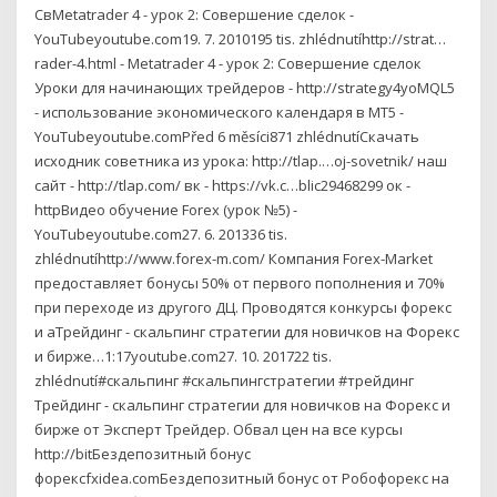
СвMetatrader 4 - урок 2: Совершение сделок -
YouTubeyoutube.com19. 7. 2010195 tis. zhlédnutíhttp://strat…
rader-4.html - Metatrader 4 - урок 2: Совершение сделок
Уроки для начинающих трейдеров - http://strategy4yoMQL5
- использование экономического календаря в MT5 -
YouTubeyoutube.comPřed 6 měsíci871 zhlédnutíСкачать
исходник советника из урока: http://tlap.…oj-sovetnik/ наш
сайт - http://tlap.com/ вк - https://vk.c…blic29468299 ок -
httpВидео обучение Forex (урок №5) -
YouTubeyoutube.com27. 6. 201336 tis.
zhlédnutíhttp://www.forex-m.com/ Компания Forex-Market
предоставляет бонусы 50% от первого пополнения и 70%
при переходе из другого ДЦ. Проводятся конкурсы форекс
и аТрейдинг - скальпинг стратегии для новичков на Форекс
и бирже…1:17youtube.com27. 10. 201722 tis.
zhlédnutí#скальпинг #скальпингстратегии #трейдинг
Трейдинг - скальпинг стратегии для новичков на Форекс и
бирже от Эксперт Трейдер. Обвал цен на все курсы
http://bitБездепозитный бонус
форексfxidea.comБездепозитный бонус от Робофорекс на