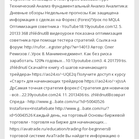
Технический Анализ Фундаментальный Анализ Аналитика:
Дневные обзоры Недельные прогнозы Как защищена
информация о сделках на Форекс (Forex)?Урок по MQL4.
Оптимизация советника - YouTube18:19youtube.com12. 5.
20133 368 zhlédnutíВ видеоуроке показана оптимизация
советника при помощи тестера стратегий. Ссылка на
форум: http://rufor…egister.php/?w=14013 Автор: Олег
Ремизов /..Урок 8. Манименеджмент. Как без риска
заработать 120% годовых…10:13youtube.com3. 4. 201739 tis.
zhlédnutí Скачайте книгу «5 шагов начинающего
трейдера» https://ao24.io/~UQE2q Получите доступ к курсу
«Старт» для начинающих трейдеров https://ao24.io/~xJssA
ДрСамая точная стратегия форекс! Стратегия для новичков
- всё…22:39youtube.com24. 11. 2013436 tis. zhlédnutíВозврат
Спреда - http://www.g…bate.com/ru/?id=50043526
Instaforex+InstaRebate http://www.g…bate.com/ru/?
id=50043526 Каждый день, на торговый Основы биржевой
торговли - торговля на бирже для начинающих…
https://avatrade.ru/education/trading-for-beginnersВ
торговой системе AvaTrade Вы найдете информацию о