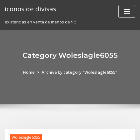
Skip
iconos de divisas
to
content
existencias en venta de menos de $ 5
Category Woleslagle6055
Home
Archive by category "Woleslagle6055"
Woleslagle6055