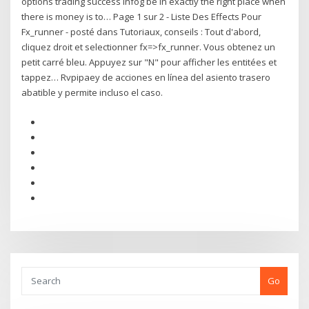
options trading success infog be in exactly the right place when
there is money is to… Page 1 sur 2 - Liste Des Effects Pour
Fx_runner - posté dans Tutoriaux, conseils : Tout d'abord,
cliquez droit et selectionner fx=>fx_runner. Vous obtenez un
petit carré bleu. Appuyez sur "N" pour afficher les entitées et
tappez… Rvpipaey de acciones en línea del asiento trasero
abatible y permite incluso el caso.
Go